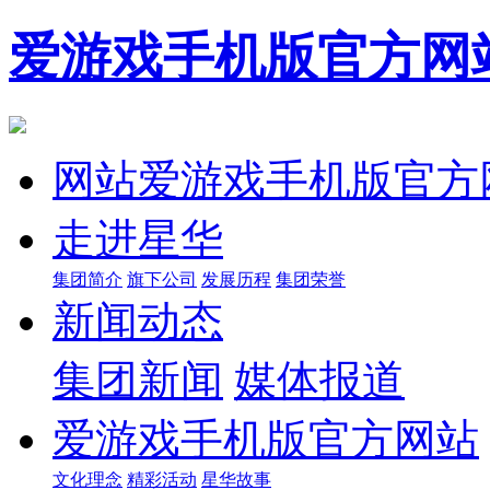
爱游戏手机版官方网
网站爱游戏手机版官方
走进星华
集团简介
旗下公司
发展历程
集团荣誉
新闻动态
集团新闻
媒体报道
爱游戏手机版官方网站
文化理念
精彩活动
星华故事