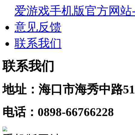
爱游戏手机版官方网站
意见反馈
联系我们
联系我们
地址：海口市海秀中路51
电话：0898-66766228