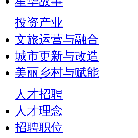
星华故事
投资产业
文旅运营与融合
城市更新与改造
美丽乡村与赋能
人才招聘
人才理念
招聘职位