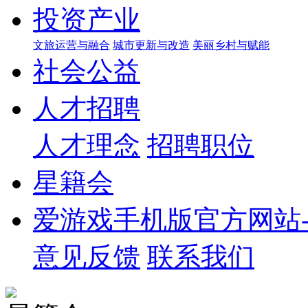
投资产业
文旅运营与融合
城市更新与改造
美丽乡村与赋能
社会公益
人才招聘
人才理念
招聘职位
星籍会
爱游戏手机版官方网站
意见反馈
联系我们