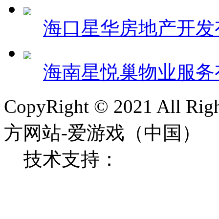
海口星华房地产开发
海南星悦巢物业服务
CopyRight © 2021 All
方网站-爱游戏（中国
技术支持：