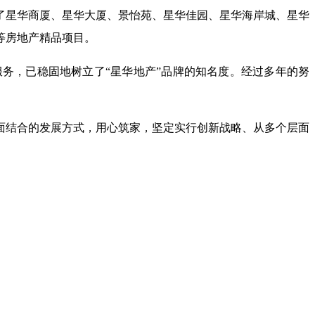
了星华商厦、星华大厦、景怡苑、星华佳园、星华海岸城、星华
等房地产精品项目。
务，已稳固地树立了“星华地产”品牌的知名度。经过多年的努
面结合的发展方式，用心筑家，坚定实行创新战略、从多个层面