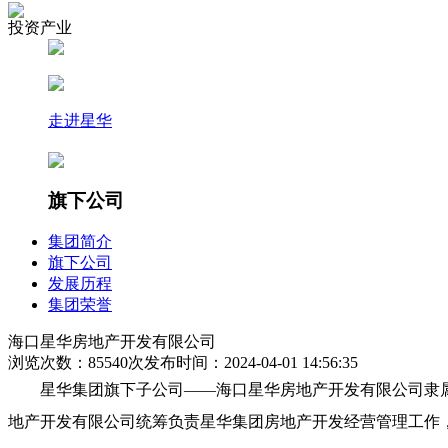
投资产业
走进星华
旗下公司
集团简介
旗下公司
发展历程
集团荣誉
海口星华房地产开发有限公司
浏览次数：85540次
发布时间：2024-04-01 14:56:35
星华集团旗下子公司——海口星华房地产开发有限公司隶
地产开发有限公司统筹负责星华集团房地产开发经营管理工作