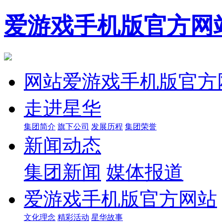
爱游戏手机版官方网
网站爱游戏手机版官方
走进星华
集团简介
旗下公司
发展历程
集团荣誉
新闻动态
集团新闻
媒体报道
爱游戏手机版官方网站
文化理念
精彩活动
星华故事