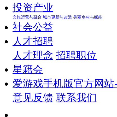
投资产业
文旅运营与融合
城市更新与改造
美丽乡村与赋能
社会公益
人才招聘
人才理念
招聘职位
星籍会
爱游戏手机版官方网站
意见反馈
联系我们