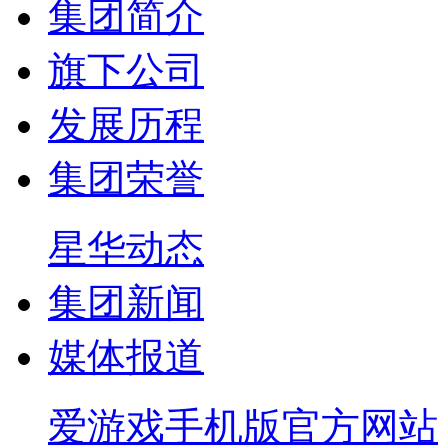
集团简介
旗下公司
发展历程
集团荣誉
星华动态
集团新闻
媒体报道
爱游戏手机版官方网站