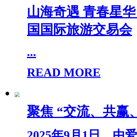
山海奇遇 青春星华 |
国国际旅游交易会
...
READ MORE
聚焦 “交流、共赢
2025年9月1日，