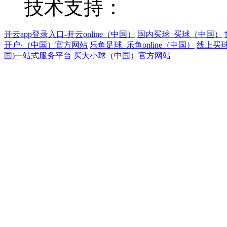
技术支持：
开云app登录入口-开云online（中国）
国内买球_买球（中国）
开户·（中国）官方网站
乐鱼足球_乐鱼online（中国）
线上买球
国)一站式服务平台
买大小球（中国）官方网站