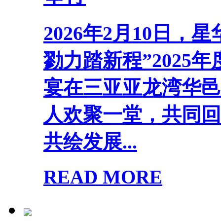
2026年2月10日
勠力踏新程”2025
宴在三亚亚龙湾华邑
人欢聚一堂，共同回
共绘发展...
READ MORE