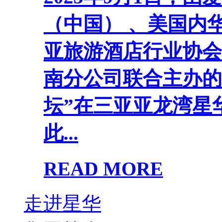
（中国） 、美国内
亚旅游酒店行业协会
南分公司联合主办的
坛”在三亚亚龙湾星
此...
READ MORE
走进星华