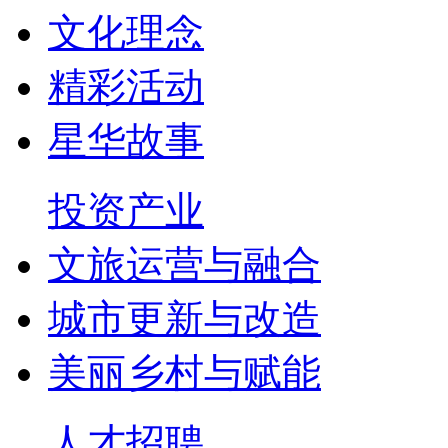
文化理念
精彩活动
星华故事
投资产业
文旅运营与融合
城市更新与改造
美丽乡村与赋能
人才招聘