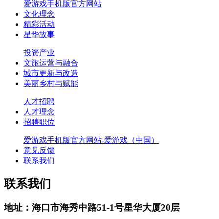
爱游戏手机版官方网站
文化理念
精彩活动
星华故事
投资产业
文旅运营与融合
城市更新与改造
美丽乡村与赋能
人才招聘
人才理念
招聘职位
爱游戏手机版官方网站-爱游戏（中国）
意见反馈
联系我们
联系我们
地址：海口市海秀中路51-1号星华大厦20层