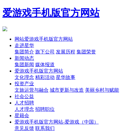
爱游戏手机版官方网站
网站爱游戏手机版官方网站
走进星华
集团简介
旗下公司
发展历程
集团荣誉
新闻动态
集团新闻
媒体报道
爱游戏手机版官方网站
文化理念
精彩活动
星华故事
投资产业
文旅运营与融合
城市更新与改造
美丽乡村与赋能
社会公益
人才招聘
人才理念
招聘职位
星籍会
爱游戏手机版官方网站-爱游戏（中国）
意见反馈
联系我们