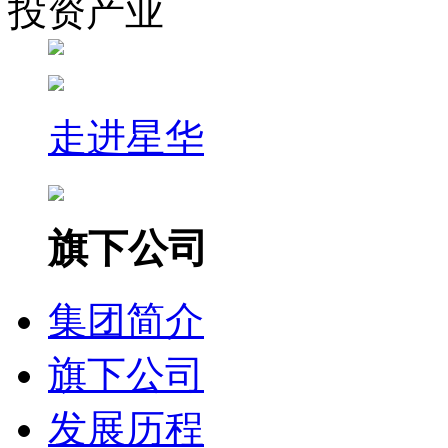
投资产业
走进星华
旗下公司
集团简介
旗下公司
发展历程