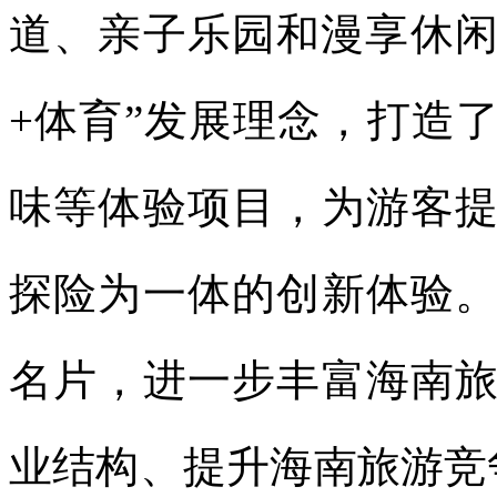
道、亲子乐园和漫享休闲
+体育”发展理念，打造
味等体验项目，为游客
探险为一体的创新体验
名片，进一步丰富海南
业结构、提升海南旅游竞争