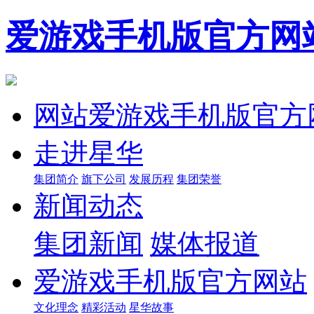
爱游戏手机版官方网
网站爱游戏手机版官方
走进星华
集团简介
旗下公司
发展历程
集团荣誉
新闻动态
集团新闻
媒体报道
爱游戏手机版官方网站
文化理念
精彩活动
星华故事