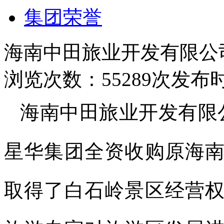
集团荣誉
海南中田旅业开发有限公
浏览次数：55289次
发布时间
海南中田旅业开发有限公司
星华集团全资收购原海
取得了白石岭景区经营