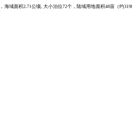
，海域面积2.71公顷, 大小泊位72个，陆域用地面积48亩（约3