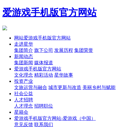
爱游戏手机版官方网站
网站爱游戏手机版官方网站
走进星华
集团简介
旗下公司
发展历程
集团荣誉
新闻动态
集团新闻
媒体报道
爱游戏手机版官方网站
文化理念
精彩活动
星华故事
投资产业
文旅运营与融合
城市更新与改造
美丽乡村与赋能
社会公益
人才招聘
人才理念
招聘职位
星籍会
爱游戏手机版官方网站-爱游戏（中国）
意见反馈
联系我们