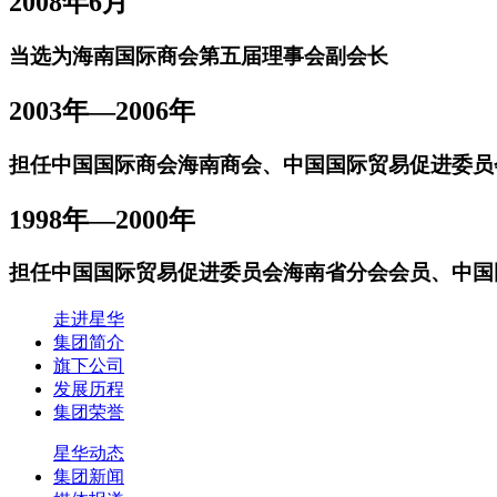
2008年6月
当选为海南国际商会第五届理事会副会长
2003年—2006年
担任中国国际商会海南商会、中国国际贸易促进委员
1998年—2000年
担任中国国际贸易促进委员会海南省分会会员、中国
走进星华
集团简介
旗下公司
发展历程
集团荣誉
星华动态
集团新闻