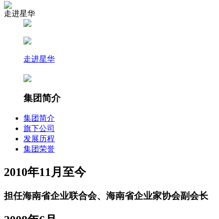
走进星华
走进星华
集团简介
集团简介
旗下公司
发展历程
集团荣誉
2010年11月至今
担任海南省企业联合会、海南省企业家协会副会长