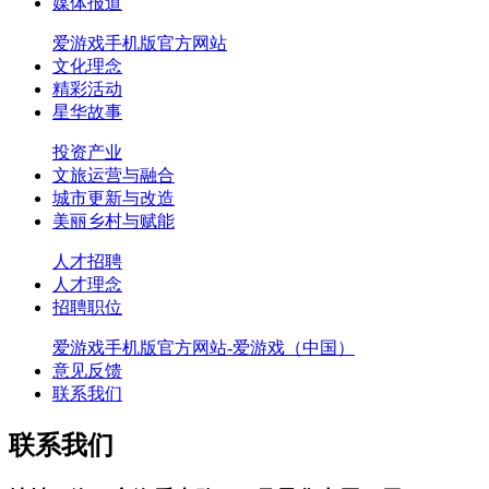
媒体报道
爱游戏手机版官方网站
文化理念
精彩活动
星华故事
投资产业
文旅运营与融合
城市更新与改造
美丽乡村与赋能
人才招聘
人才理念
招聘职位
爱游戏手机版官方网站-爱游戏（中国）
意见反馈
联系我们
联系我们