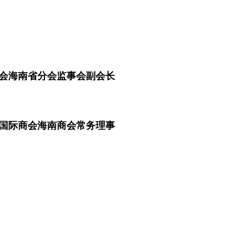
会海南省分会监事会副会长
国际商会海南商会常务理事